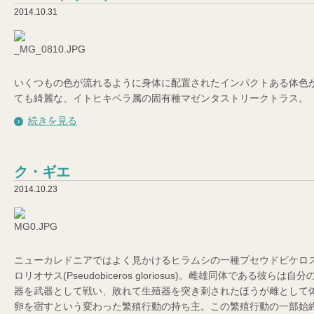
2014.10.31
いくつもの色が流れるように身体に配置されたインパクトある体色
ても綺麗な、イトヒキベラ属の固有種マゼンタストリークトラス。
続きを見る
ク・ギエ
2014.10.23
ニューカレドニアではよく見かけるヒラムシの一種プセウドビケロ
ロリオサス(Pseudobiceros gloriosus)。雌雄同体である彼らは自
器を武器として戦い、敗れて生殖器を突き刺されたほうが雌として
卵を宿すという変わった繁殖行動の持ち主。この繁殖行動の一部始