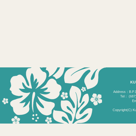
KU
Address：B.P.18
Tel： (687)
Em
Copyright(C) Ku