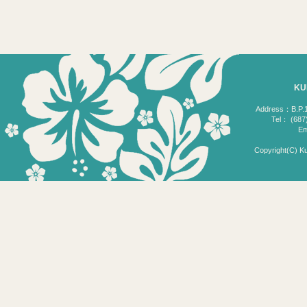
KU
Address：B.P.18
Tel： (687)
Em
Copyright(C) Ku